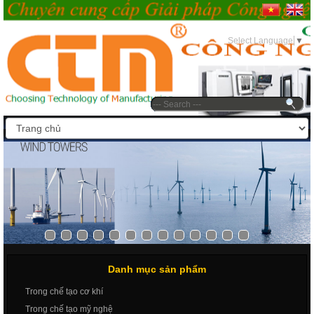
07:41 EDT Thứ bảy, 08/08/2026
Select Language
▼
Danh mục sản phẩm
Trong chế tạo cơ khí
Trong chế tạo mỹ nghệ