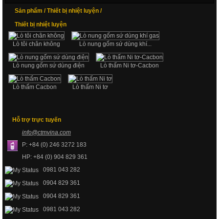
Sản phẩm /
Thiết bị nhiệt luyện /
Thiết bị nhiệt luyện
Lò tôi chân không
Lò nung gốm sứ dùng khí...
Lò nung gốm sứ dùng điện
Lò thấm Ni tơ-Cacbon
Lò thấm Cacbon
Lò thấm Ni tơ
Hỗ trợ trực tuyến
info@
ctmvin
a.com
P: +84 (0) 246 3272 183
HP: +84 (0) 904 829 361
0981 043 282
0904 829 361
0904 829 361
0981 043 282