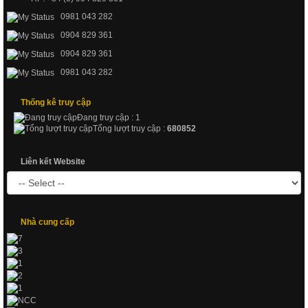
0981 043 282
0904 829 361
0904 829 361
0981 043 282
Thống kê truy cập
Đang truy cập : 1
Tổng lượt truy cập :
680852
Liên kết Website
Nhà cung cấp