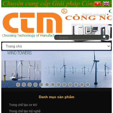
17:00 EDT Thứ năm, 06/08/2026
Select Language
▼
Danh mục sản phẩm
Trong chế tạo cơ khí
Trong chế tạo mỹ nghệ